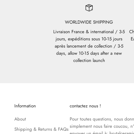
WORLDWIDE SHIPPING
Livraison France & international / 3-5
Ch
jours, expéditions sous 10-15 jours
E
après lancement de collection / 3-5
days, allow 10-15 days after a new
collection launch
Information
contactez nous !
About
Pour toutes questions, nous donne
simplement nous faire coucou, n'
Shipping & Returns & FAQs
envoyer un émail à: brutalceram