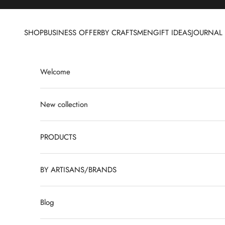
Skip to content
SHOP
BUSINESS OFFER
BY CRAFTSMEN
GIFT IDEAS
JOURNAL
Welcome
New collection
PRODUCTS
BY ARTISANS/BRANDS
Blog