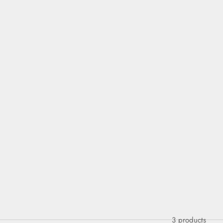
pporter un peu de douceur, une certaine poésie… sans mot"
3 products