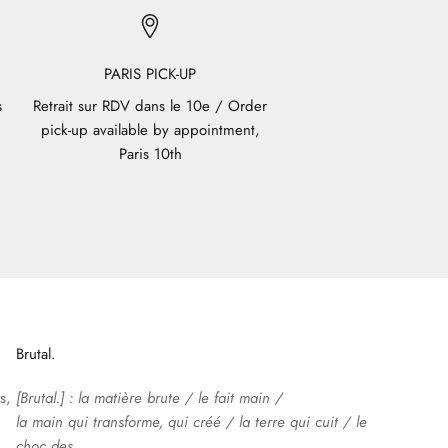
PARIS PICK-UP
s
Retrait sur RDV dans le 10e / Order
pick-up available by appointment,
Paris 10th
Brutal.
s,
[Brutal.] : la matière brute / le fait main /
la main qui transforme, qui créé / la terre qui cuit / le
choc des