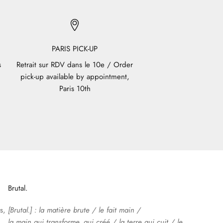
PARIS PICK-UP
s
Retrait sur RDV dans le 10e / Order
pick-up available by appointment,
Paris 10th
Brutal.
s,
[Brutal.] : la matière brute / le fait main /
la main qui transforme, qui créé / la terre qui cuit / le