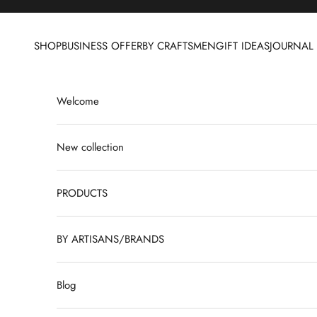
Skip to content
SHOP
BUSINESS OFFER
BY CRAFTSMEN
GIFT IDEAS
JOURNAL
Welcome
New collection
PRODUCTS
BY ARTISANS/BRANDS
Blog