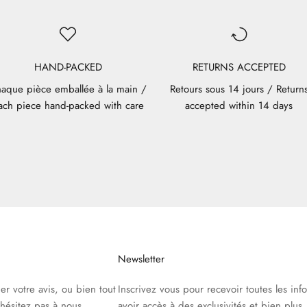
HAND-PACKED
RETURNS ACCEPTED
aque pièce emballée à la main /
Retours sous 14 jours / Return
ach piece hand-packed with care
accepted within 14 days
Newsletter
r votre avis, ou bien tout
Inscrivez vous pour recevoir toutes les info
hésitez pas à nous
avoir accès à des exclusivités et bien plus