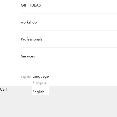
GIFT IDEAS
workshop
Professionals
Services
Language
English
Français
Cart
English
Elsa Haas evolves from galleries to design studios before pay
CAP in ceramic turning, she is interested, beyond turnin