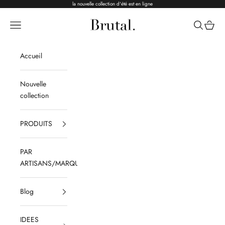
Passer au contenu
la nouvelle collection d'été est en ligne
Brutal Ceramics
Menu
Recherche
Panier
Accueil
Nouvelle
collection
PRODUITS
PAR
ARTISANS/MARQUES
Blog
IDEES