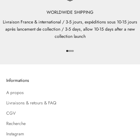
WORLDWIDE SHIPPING
Livraison France & international / 3-5 jours, expéditions sous 10-15 jours
après lancement de collection / 3-5 days, allow 10-15 days after a new
collection launch
Aller à l'élément 1
Aller à l'élément 2
Aller à l'élément 3
Aller à l'élément 4
Informations
A propos
Livraisons & retours & FAQ
CGV
Recherche
Instagram