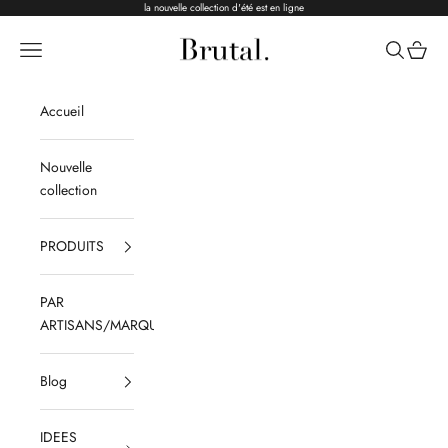
Passer au contenu
la nouvelle collection d'été est en ligne
Brutal Ceramics
Menu
Recherche
Panier
Accueil
Nouvelle
collection
PRODUITS
PAR
ARTISANS/MARQUES
Blog
IDEES