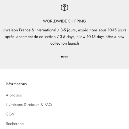
WORLDWIDE SHIPPING
Livraison France & international / 3-5 jours, expéditions sous 10-15 jours
après lancement de collection / 3-5 days, allow 10-15 days after a new
collection launch
Aller à l'élément 1
Aller à l'élément 2
Aller à l'élément 3
Aller à l'élément 4
Informations
A propos
Livraisons & retours & FAQ
CGV
Recherche