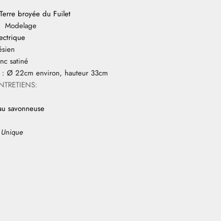
Terre broyée du Fuilet
 Modelage
lectrique
sien
anc satiné
: Ø 22cm environ, hauteur 33cm
NTRETIENS:
eau savonneuse
 Unique