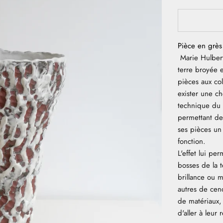
Pièce en grès
Marie Hulbert 
terre broyée e
pièces aux col
exister une c
technique du
permettant de
ses pièces un 
fonction.
L'effet lui pe
bosses de la t
brillance ou 
autres de cend
de matériaux, 
d'aller à leur