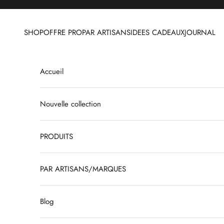
Passer au contenu
SHOP
OFFRE PRO
PAR ARTISANS
IDEES CADEAUX
JOURNAL
Accueil
Nouvelle collection
PRODUITS
PAR ARTISANS/MARQUES
Blog