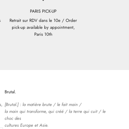
PARIS PICK-UP
s
Retrait sur RDV dans le 10e / Order
pick-up available by appointment,
Paris 10th
Brutal.
s,
[Brutal.] : la matière brute / le fait main /
la main qui transforme, qui créé / la terre qui cuit / le
choc des
cultures Europe et Asie.