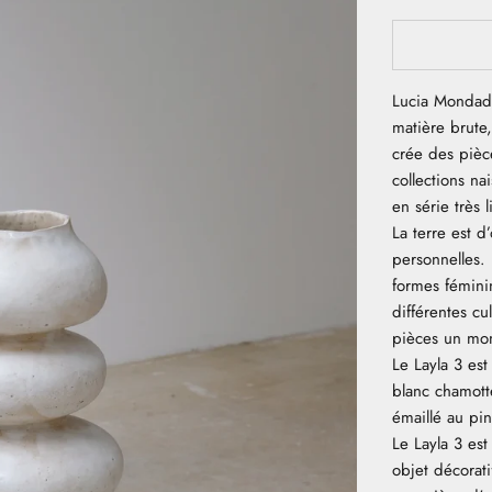
Lucia Mondador
matière brute,
crée des pièce
collections na
en série très 
La terre est d
personnelles. L
formes féminin
différentes cu
pièces un mom
Le Layla 3 es
blanc chamott
émaillé au pin
Le Layla 3 es
objet décorat