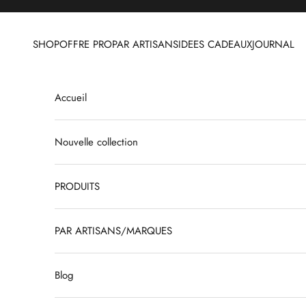
Passer au contenu
SHOP
OFFRE PRO
PAR ARTISANS
IDEES CADEAUX
JOURNAL
Accueil
Nouvelle collection
PRODUITS
PAR ARTISANS/MARQUES
Blog