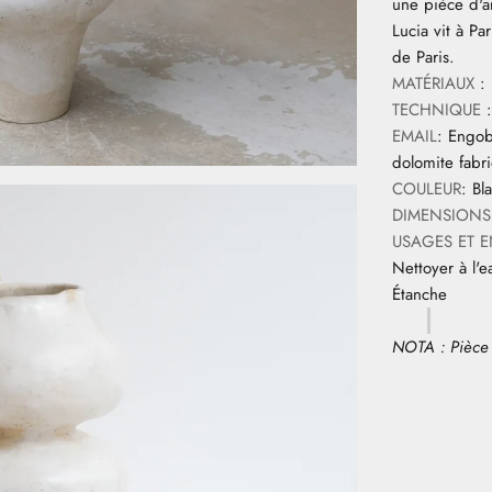
une pièce d'ar
Lucia vit à Pa
de Paris.
MATÉRIAUX
:
TECHNIQUE
EMAIL
: Engob
dolomite fabriq
COULEUR
: B
DIMENSIONS
USAGES ET E
Nettoyer à l'e
Étanche
NOTA : Pièce