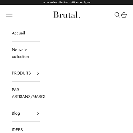
Passer au contenu
la nouvelle collection d'été est en ligne
Brutal Ceramics
Menu
Recherche
Panier
Accueil
Nouvelle
collection
PRODUITS
PAR
ARTISANS/MARQUES
Blog
IDEES