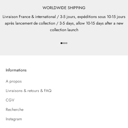
WORLDWIDE SHIPPING
Livraison France & international / 3-5 jours, expéditions sous 10-15 jours
après lancement de collection / 3-5 days, allow 10-15 days after a new
collection launch
Aller à l'élément 1
Aller à l'élément 2
Aller à l'élément 3
Aller à l'élément 4
Informations
A propos
Livraisons & retours & FAQ
CGV
Recherche
Instagram