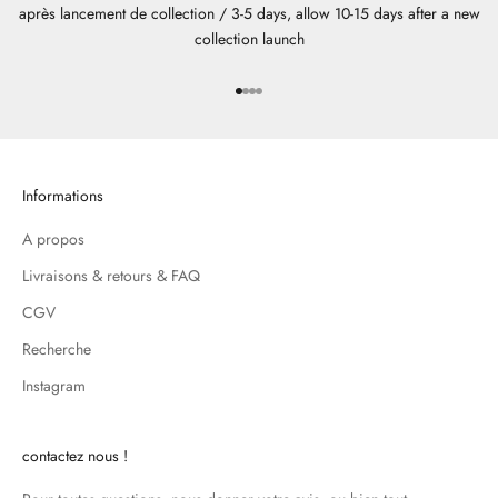
après lancement de collection / 3-5 days, allow 10-15 days after a new
collection launch
Aller à l'élément 1
Aller à l'élément 2
Aller à l'élément 3
Aller à l'élément 4
Informations
A propos
Livraisons & retours & FAQ
CGV
Recherche
Instagram
contactez nous !