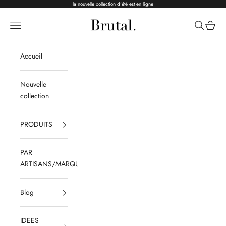
Passer au contenu
la nouvelle collection d'été est en ligne
Brutal Ceramics
Menu
Recherche
Panier
Accueil
Nouvelle
collection
PRODUITS
PAR
ARTISANS/MARQUES
Blog
IDEES