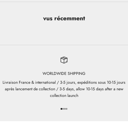
vus récemment
WORLDWIDE SHIPPING
Livraison France & international / 3-5 jours, expéditions sous 10-15 jours
après lancement de collection / 3-5 days, allow 10-15 days after a new
collection launch
Aller à l'élément 1
Aller à l'élément 2
Aller à l'élément 3
Aller à l'élément 4