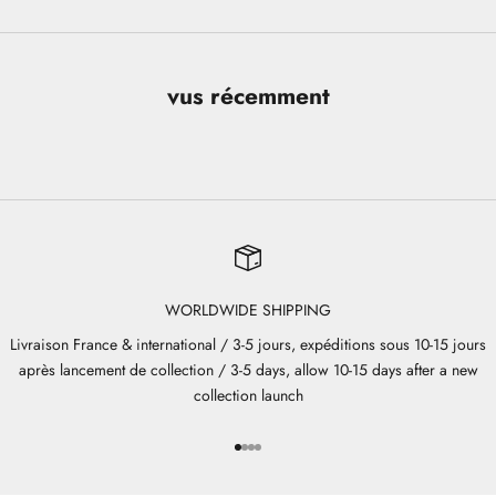
vus récemment
WORLDWIDE SHIPPING
Livraison France & international / 3-5 jours, expéditions sous 10-15 jours
après lancement de collection / 3-5 days, allow 10-15 days after a new
collection launch
Aller à l'élément 1
Aller à l'élément 2
Aller à l'élément 3
Aller à l'élément 4