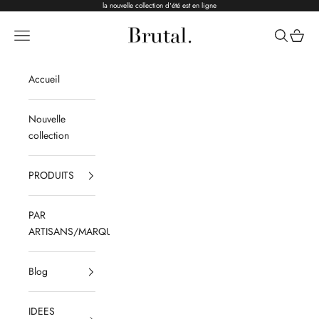
Passer au contenu
la nouvelle collection d'été est en ligne
Brutal Ceramics
Menu
Recherche
Panier
Accueil
Nouvelle
collection
PRODUITS
PAR
ARTISANS/MARQUES
Blog
IDEES