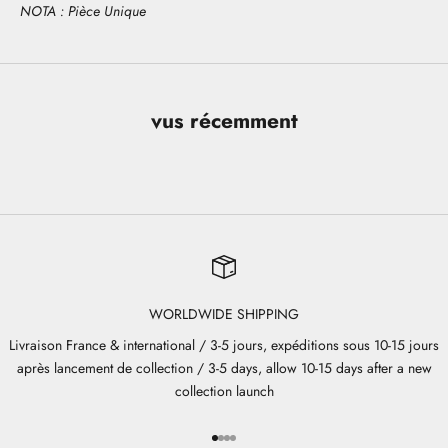
NOTA : Pièce Unique
vus récemment
WORLDWIDE SHIPPING
Livraison France & international / 3-5 jours, expéditions sous 10-15 jours
après lancement de collection / 3-5 days, allow 10-15 days after a new
collection launch
Aller à l'élément 1
Aller à l'élément 2
Aller à l'élément 3
Aller à l'élément 4