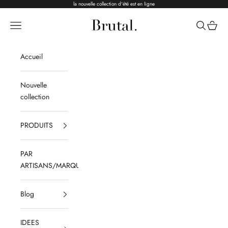
Passer au contenu
la nouvelle collection d'été est en ligne
Brutal Ceramics
Menu
Recherche
Panier
Accueil
Nouvelle
collection
PRODUITS
PAR
ARTISANS/MARQUES
Blog
IDEES