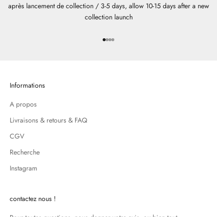
après lancement de collection / 3-5 days, allow 10-15 days after a new
collection launch
Aller à l'élément 1
Aller à l'élément 2
Aller à l'élément 3
Aller à l'élément 4
Informations
A propos
Livraisons & retours & FAQ
CGV
Recherche
Instagram
contactez nous !