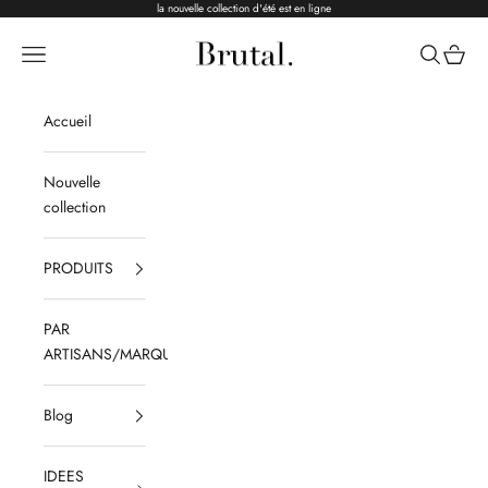
Passer au contenu
la nouvelle collection d'été est en ligne
Brutal Ceramics
Menu
Recherche
Panier
Accueil
Nouvelle
collection
PRODUITS
PAR
ARTISANS/MARQUES
Blog
IDEES