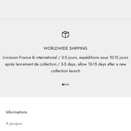
WORLDWIDE SHIPPING
Livraison France & international / 3-5 jours, expéditions sous 10-15 jours
après lancement de collection / 3-5 days, allow 10-15 days after a new
collection launch
Aller à l'élément 1
Aller à l'élément 2
Aller à l'élément 3
Aller à l'élément 4
Informations
A propos