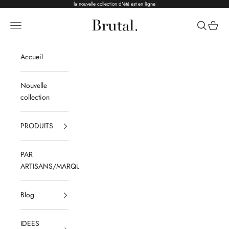
Passer au contenu
la nouvelle collection d'été est en ligne
Brutal Ceramics
Menu
Recherche
Panier
Accueil
Nouvelle
collection
PRODUITS
PAR
ARTISANS/MARQUES
Blog
IDEES