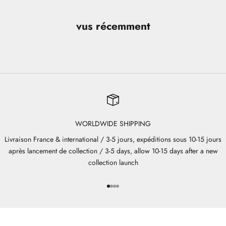
vus récemment
WORLDWIDE SHIPPING
Livraison France & international / 3-5 jours, expéditions sous 10-15 jours
après lancement de collection / 3-5 days, allow 10-15 days after a new
collection launch
Aller à l'élément 1
Aller à l'élément 2
Aller à l'élément 3
Aller à l'élément 4