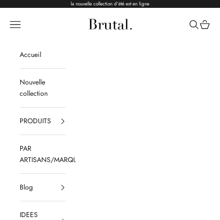
Passer au contenu
la nouvelle collection d'été est en ligne
Brutal Ceramics
Menu
Recherche
Panier
Accueil
Nouvelle
collection
PRODUITS
PAR
ARTISANS/MARQUES
Blog
IDEES