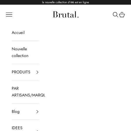
Passer au contenu
la nouvelle collection d'été est en ligne
Brutal Ceramics
Menu
Recherche
Panier
Accueil
Nouvelle
collection
PRODUITS
PAR
ARTISANS/MARQUES
Blog
IDEES