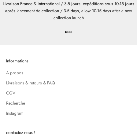
Livraison France & international / 3-5 jours, expéditions sous 10-15 jours
après lancement de collection / 3-5 days, allow 10-15 days after a new
collection launch
Aller à l'élément 1
Aller à l'élément 2
Aller à l'élément 3
Aller à l'élément 4
Informations
A propos
Livraisons & retours & FAQ
CGV
Recherche
Instagram
contactez nous !