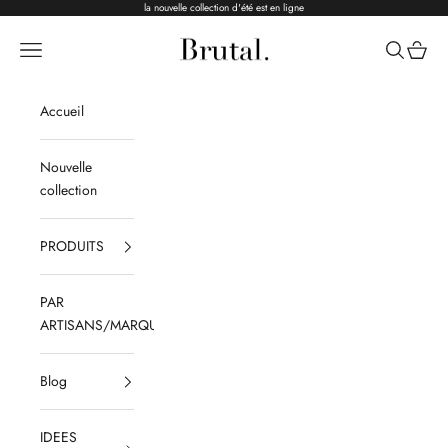
Passer au contenu
la nouvelle collection d'été est en ligne
Brutal Ceramics
Menu
Recherche
Panier
Accueil
Nouvelle
collection
PRODUITS
PAR
ARTISANS/MARQUES
Blog
IDEES