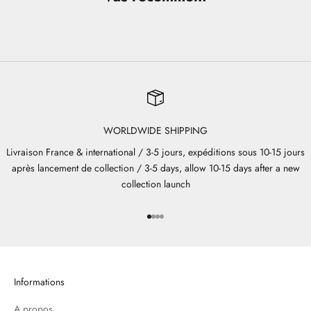
WORLDWIDE SHIPPING
Livraison France & international / 3-5 jours, expéditions sous 10-15 jours
après lancement de collection / 3-5 days, allow 10-15 days after a new
collection launch
Aller à l'élément 1
Aller à l'élément 2
Aller à l'élément 3
Aller à l'élément 4
Informations
A propos