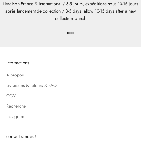
Livraison France & international / 3-5 jours, expéditions sous 10-15 jours
après lancement de collection / 3-5 days, allow 10-15 days after a new
collection launch
Aller à l'élément 1
Aller à l'élément 2
Aller à l'élément 3
Aller à l'élément 4
Informations
A propos
Livraisons & retours & FAQ
CGV
Recherche
Instagram
contactez nous !