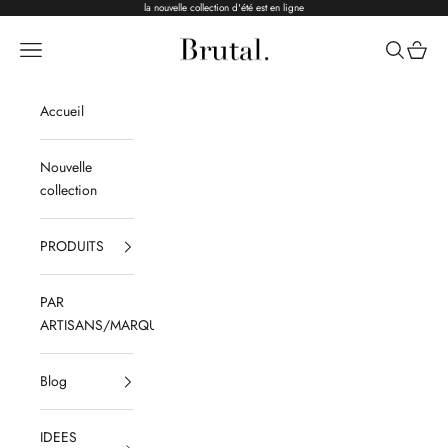
Passer au contenu
la nouvelle collection d'été est en ligne
Brutal Ceramics
Menu
Recherche
Panier
Accueil
Nouvelle
collection
PRODUITS
PAR
ARTISANS/MARQUES
Blog
IDEES