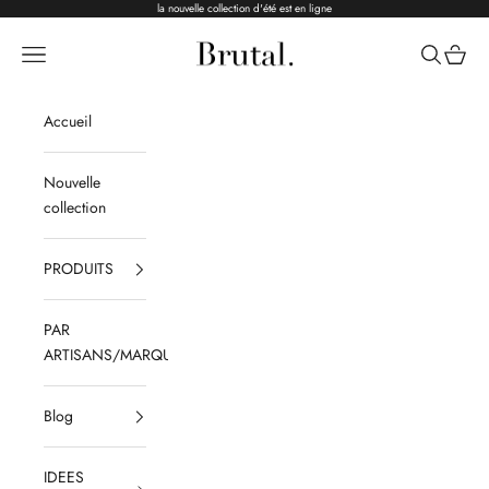
Passer au contenu
la nouvelle collection d'été est en ligne
Brutal Ceramics
Menu
Recherche
Panier
Accueil
Nouvelle
collection
PRODUITS
PAR
ARTISANS/MARQUES
Blog
IDEES