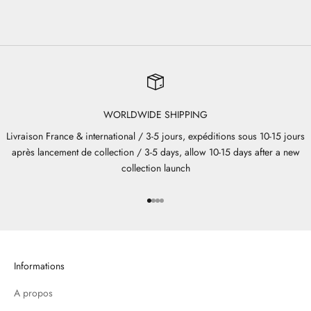
WORLDWIDE SHIPPING
Livraison France & international / 3-5 jours, expéditions sous 10-15 jours
après lancement de collection / 3-5 days, allow 10-15 days after a new
collection launch
Aller à l'élément 1
Aller à l'élément 2
Aller à l'élément 3
Aller à l'élément 4
Informations
A propos