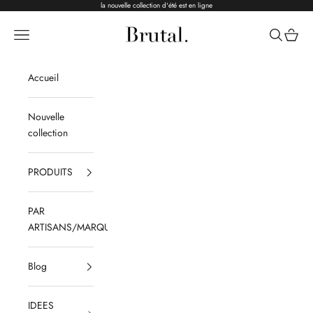
Passer au contenu
la nouvelle collection d'été est en ligne
Brutal Ceramics
Menu
Recherche
Panier
Accueil
Nouvelle
collection
PRODUITS
PAR
ARTISANS/MARQUES
Blog
IDEES