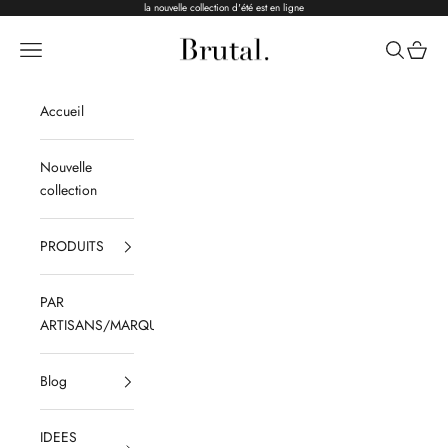
Passer au contenu
la nouvelle collection d'été est en ligne
Brutal Ceramics
Menu
Recherche
Panier
Accueil
Nouvelle
collection
PRODUITS
PAR
ARTISANS/MARQUES
Blog
IDEES