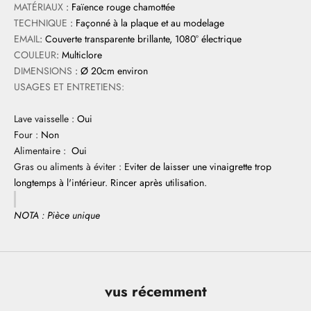
MATÉRIAUX
:
Faïence rouge chamottée
TECHNIQUE
:
Façonné à la plaque et au modelage
EMAIL
:
Couverte transparente brillante, 1080° électrique
COULEUR
:
Multiclore
DIMENSIONS
:
Ø 20cm environ
USAGES ET ENTRETIENS:
Lave vaisselle :
Oui
Four :
Non
Alimentaire :
Oui
Gras ou aliments à éviter : E
viter de laisser une vinaigrette trop
longtemps à l'intérieur. Rincer après utilisation.
NOTA : Pièce unique
vus récemment