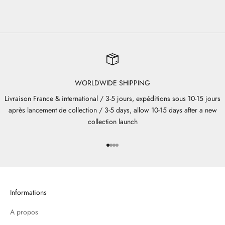
WORLDWIDE SHIPPING
Livraison France & international / 3-5 jours, expéditions sous 10-15 jours
après lancement de collection / 3-5 days, allow 10-15 days after a new
collection launch
Aller à l'élément 1
Aller à l'élément 2
Aller à l'élément 3
Aller à l'élément 4
Informations
A propos