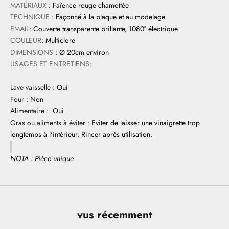
MATÉRIAUX
:
Faïence rouge chamottée
TECHNIQUE
:
Façonné à la plaque et au modelage
EMAIL
:
Couverte transparente brillante, 1080° électrique
COULEUR
:
Multiclore
DIMENSIONS
:
Ø 20cm environ
USAGES ET ENTRETIENS:
Lave vaisselle :
Oui
Four :
Non
Alimentaire :
Oui
Gras ou aliments à éviter : E
viter de laisser une vinaigrette trop
longtemps à l'intérieur. Rincer après utilisation.
NOTA : Pièce unique
vus récemment