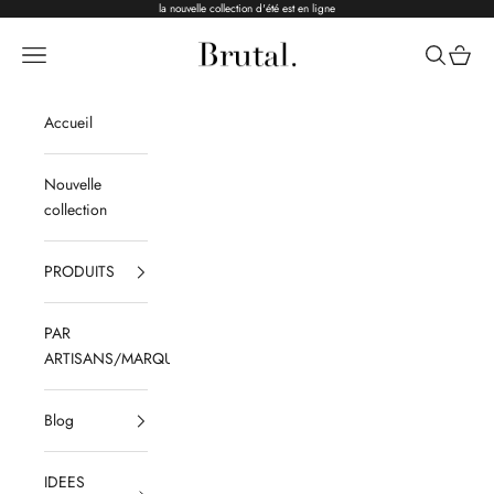
Passer au contenu
la nouvelle collection d'été est en ligne
Brutal Ceramics
Menu
Recherche
Panier
Accueil
Nouvelle
collection
PRODUITS
PAR
ARTISANS/MARQUES
Blog
IDEES