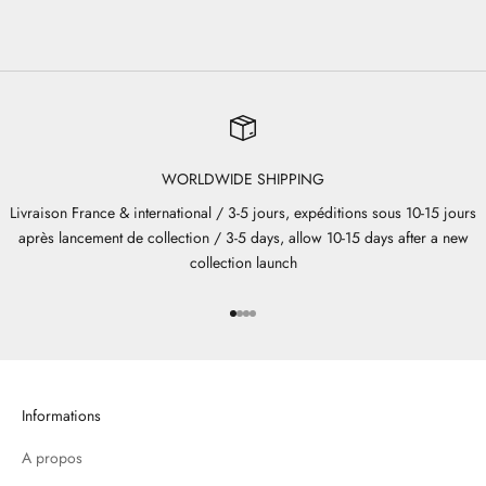
WORLDWIDE SHIPPING
Livraison France & international / 3-5 jours, expéditions sous 10-15 jours
après lancement de collection / 3-5 days, allow 10-15 days after a new
collection launch
Aller à l'élément 1
Aller à l'élément 2
Aller à l'élément 3
Aller à l'élément 4
Informations
A propos