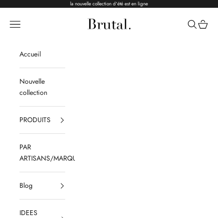
Passer au contenu
la nouvelle collection d'été est en ligne
Brutal Ceramics
Menu
Recherche
Panier
Accueil
Nouvelle
collection
PRODUITS
PAR
ARTISANS/MARQUES
Blog
IDEES