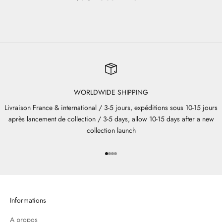
WORLDWIDE SHIPPING
Livraison France & international / 3-5 jours, expéditions sous 10-15 jours
après lancement de collection / 3-5 days, allow 10-15 days after a new
collection launch
Aller à l'élément 1
Aller à l'élément 2
Aller à l'élément 3
Aller à l'élément 4
Informations
A propos